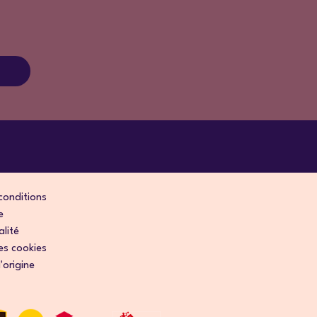
conditions
e
alité
es cookies
'origine