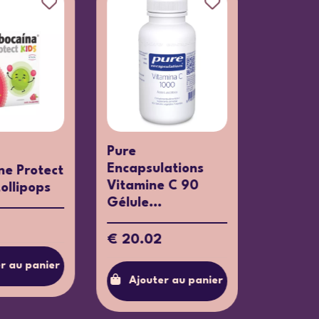
Nestlé
Arkopharma
Nancare Flora-
Arkopharma
Défense Bl Vit D 8
Junior Vitamin
ml
x60 Gummies
€ 15.99
€ 13.85
er
Ajouter au panier
Ajouter au pa