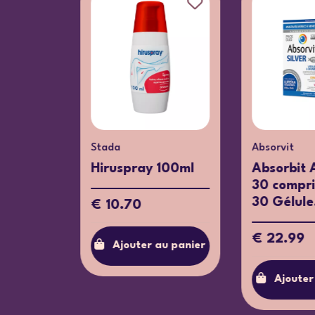
Pharma Nord
Stada
Bioactivo Vitamine
Mebocaine Protec
D Capsules Molles
Kids x6 Lollipops
240...
€ 5.99
€ 30.99
Ajouter au panie
Ajouter au panier