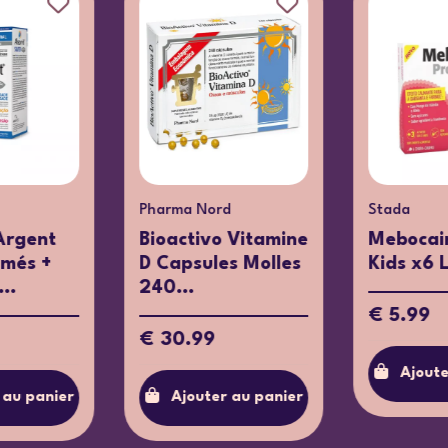
Absorvit
Pure
Encapsulations
t
Absorvit B
Vitamine C 90
Complex x30
Gélule...
Capsules
€ 20.02
€ 16.75
r
Ajouter au panier
Ajouter au pani