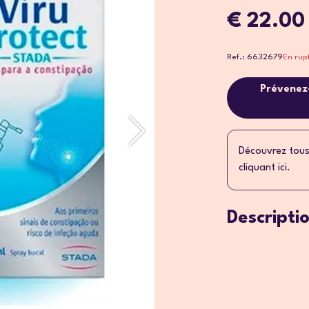
€ 22.00
Ref.: 6632679
En rup
Prévenez-
Découvrez tous
cliquant ici.
Descripti